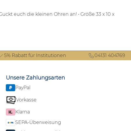
 Guckt euch die kleinen Ohren an!
• Größe 33 x 10 x
5% Rabatt für Institutionen
04131 404769
Unsere Zahlungsarten
PayPal
Vorkasse
Klarna
SEPA-Überweisung