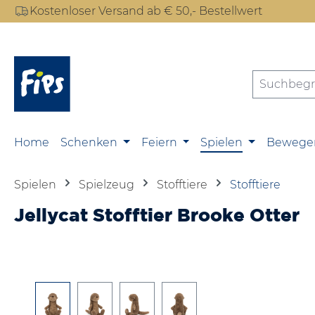
Kostenloser Versand ab € 50,- Bestellwert
m Hauptinhalt springen
Zur Suche springen
Zur Hauptnavigation springen
Home
Schenken
Feiern
Spielen
Bewege
Spielen
Spielzeug
Stofftiere
Stofftiere
Jellycat Stofftier Brooke Otter
Bildergalerie überspringen