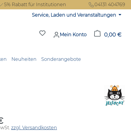
5% Rabatt für Institutionen
04131 404769
Service, Laden und Veranstaltungen
Du hast 0 Produkte auf dem Merkzet
0,00 €
Ware
Mein Konto
ken
Neuheiten
Sonderangebote
€
reis:
MwSt.
zzgl. Versandkosten