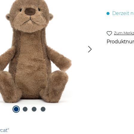
Derzeit n
Zum Merkze
Produktnu
cat"