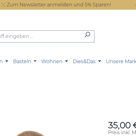
Zum Newsletter anmelden und 5% Sparen!
n
Basteln
Wohnen
Dies&Das
Unsere Mar
35,00 
Regulärer P
Preis inkl. 