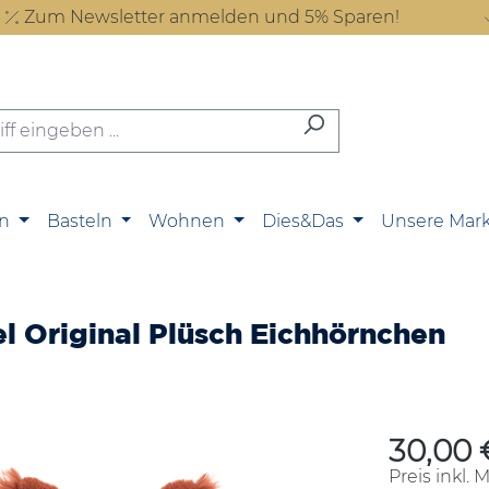
Zum Newsletter anmelden und 5% Sparen!
n
Basteln
Wohnen
Dies&Das
Unsere Mar
rel Original Plüsch Eichhörnchen
30,00 
Regulärer P
Preis inkl. 