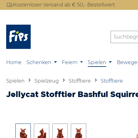
Kostenloser Versand ab € 50,- Bestellwert
m Hauptinhalt springen
Zur Suche springen
Zur Hauptnavigation springen
Home
Schenken
Feiern
Spielen
Bewege
Spielen
Spielzeug
Stofftiere
Stofftiere
Jellycat Stofftier Bashful Squir
Bildergalerie überspringen