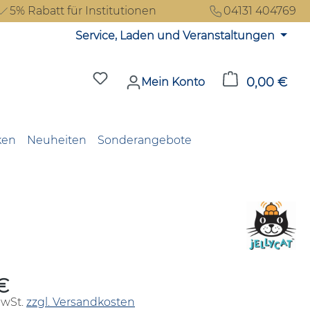
5% Rabatt für Institutionen
04131 404769
Service, Laden und Veranstaltungen
Du hast 0 Produkte auf dem Merkzet
0,00 €
Ware
Mein Konto
ken
Neuheiten
Sonderangebote
€
reis:
MwSt.
zzgl. Versandkosten