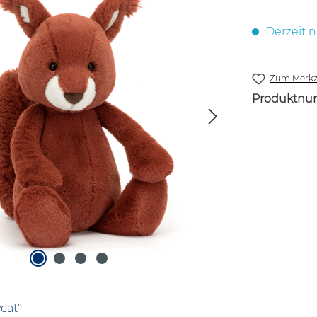
Derzeit n
Zum Merkze
Produktnu
cat"