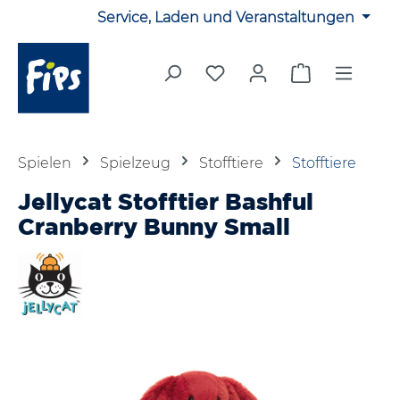
Service, Laden und Veranstaltungen
Zum Hauptinhalt springen
Du hast 0 Produkte auf 
Warenkorb en
Spielen
Spielzeug
Stofftiere
Stofftiere
Jellycat Stofftier Bashful
Cranberry Bunny Small
Bildergalerie überspringen