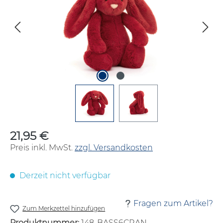
21,95 €
Regulärer Preis:
Preis inkl. MwSt.
zzgl. Versandkosten
Derzeit nicht verfügbar
Fragen zum Artikel?
Zum Merkzettel hinzufügen
Produktnummer:
148-BASS6CRAN