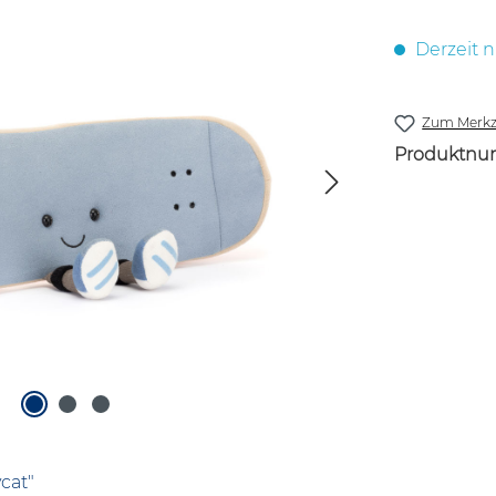
Derzeit n
Zum Merkze
Produktnu
cat"