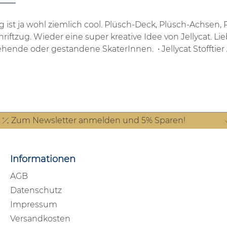
g ist ja wohl ziemlich cool. Plüsch-Deck, Plüsch-Achsen,
chriftzug. Wieder eine super kreative Idee von Jellycat.
Lie
gehende oder gestandene SkaterInnen.
• Jellycat Stofft
Zum Newsletter anmelden und 5% Sparen!
Informationen
AGB
Datenschutz
Impressum
Versandkosten