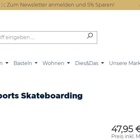
Zum Newsletter anmelden und 5% Sparen!
n
Basteln
Wohnen
Dies&Das
Unsere Mar
Sports Skateboarding
47,95 
Regulärer P
Preis inkl. 