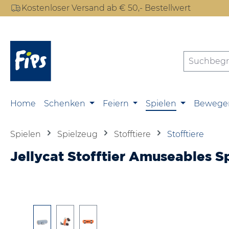
Kostenloser Versand ab € 50,- Bestellwert
m Hauptinhalt springen
Zur Suche springen
Zur Hauptnavigation springen
Home
Schenken
Feiern
Spielen
Bewege
Spielen
Spielzeug
Stofftiere
Stofftiere
Jellycat Stofftier Amuseables 
Bildergalerie überspringen