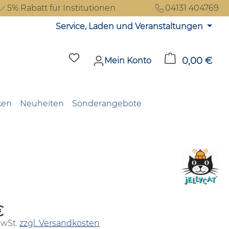
5% Rabatt für Institutionen
04131 404769
Service, Laden und Veranstaltungen
Du hast 0 Produkte auf dem Merkzet
0,00 €
Ware
Mein Konto
ken
Neuheiten
Sonderangebote
€
reis:
MwSt.
zzgl. Versandkosten