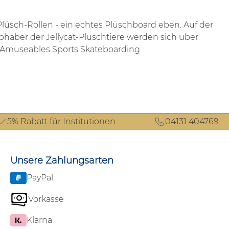
 Plüsch-Rollen - ein echtes Plüschboard eben. Auf der
bhaber der Jellycat-Plüschtiere werden sich über
ier Amuseables Sports Skateboarding
5% Rabatt für Institutionen
04131 404769
Unsere Zahlungsarten
PayPal
Vorkasse
Klarna