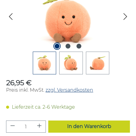
26,95 €
Regulärer Preis:
Preis inkl. MwSt.
zzgl. Versandkosten
Lieferzeit ca. 2-6 Werktage
Produkt Anzahl: Gib den gewünschten W
In den Warenkorb