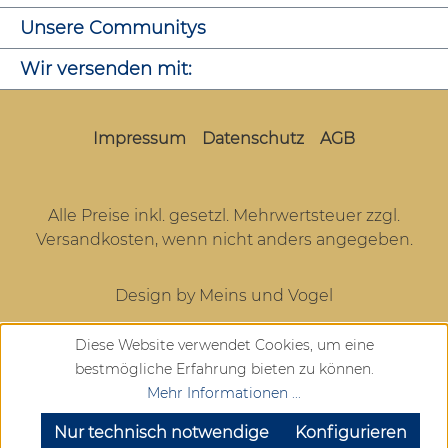
Unsere Communitys
Wir versenden mit:
Impressum
Datenschutz
AGB
Alle Preise inkl. gesetzl. Mehrwertsteuer zzgl.
Versandkosten
, wenn nicht anders angegeben.
Design by Meins und Vogel
Diese Website verwendet Cookies, um eine
bestmögliche Erfahrung bieten zu können.
Mehr Informationen ...
SEHR GUT
(4.72 / 5)
aus
904
Bewertungen bei: google.com, trustedshops.de, shopvote.de ⓘ
Nur technisch notwendige
Konfigurieren
Informationen zur Echtheit der Bewertungen