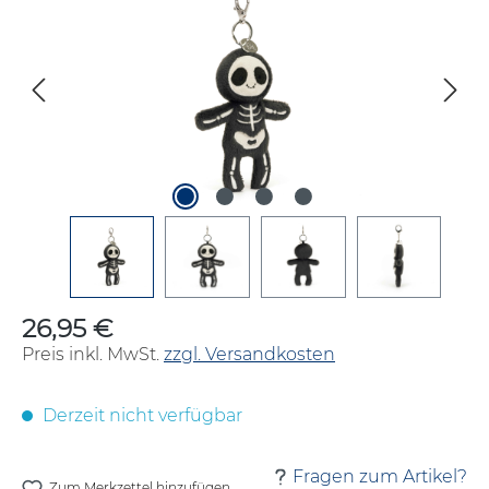
26,95 €
Regulärer Preis:
Preis inkl. MwSt.
zzgl. Versandkosten
Derzeit nicht verfügbar
Fragen zum Artikel?
Zum Merkzettel hinzufügen