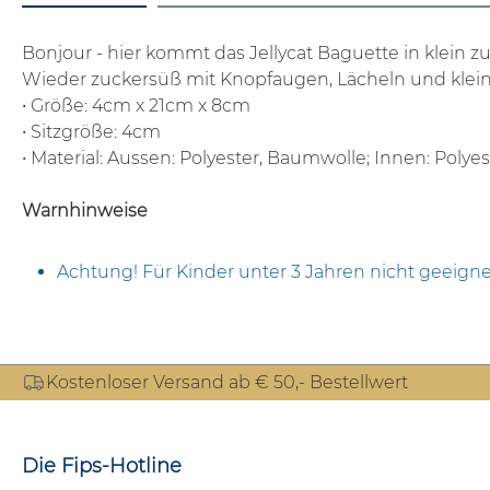
Bonjour - hier kommt das Jellycat Baguette in klei
Wieder zuckersüß mit Knopfaugen, Lächeln und klei
• Größe: 4cm x 21cm x 8cm
• Sitzgröße: 4cm
• Material: Aussen: Polyester, Baumwolle; Innen: Poly
Warnhinweise
Achtung! Für Kinder unter 3 Jahren nicht geeigne
Kostenloser Versand ab € 50,- Bestellwert
Die Fips-Hotline