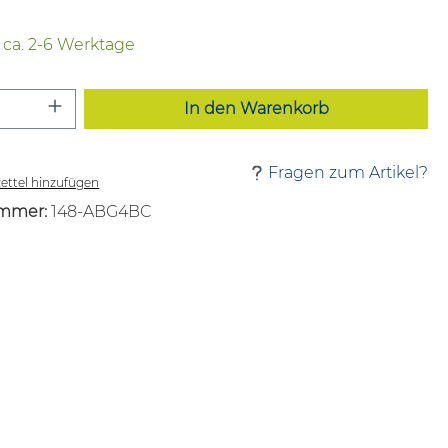
t ca. 2-6 Werktage
 Anzahl: Gib den gewünschten Wert ei
In den Warenkorb
Fragen zum Artikel?
ttel hinzufügen
mmer:
148-ABG4BC