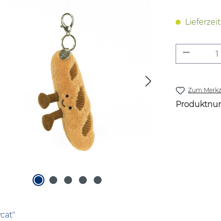
Lieferzei
Produkt
Zum Merkze
Produktnu
cat"