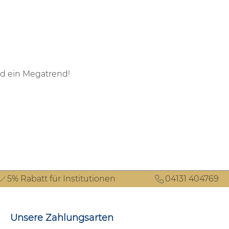
nd ein Megatrend!
5% Rabatt für Institutionen
04131 404769
Unsere Zahlungsarten