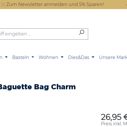
Zum Newsletter anmelden und 5% Sparen!
n
Basteln
Wohnen
Dies&Das
Unsere Mar
 Baguette Bag Charm
26,95 
Regulärer P
Preis inkl. 