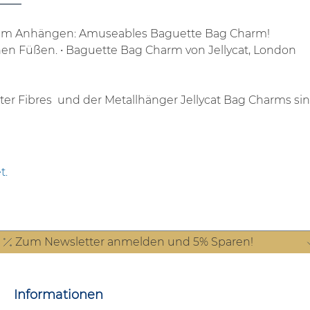
n zum Anhängen: Amuseables Baguette Bag Charm!
nen Füßen.
• Baguette Bag Charm von Jellycat, London
ester Fibres und der Metallhänger
Jellycat Bag Charms si
t.
Zum Newsletter anmelden und 5% Sparen!
Informationen