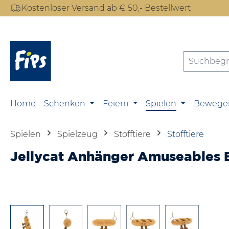
Kostenloser Versand ab € 50,- Bestellwert
m Hauptinhalt springen
Zur Suche springen
Zur Hauptnavigation springen
Home
Schenken
Feiern
Spielen
Bewege
Spielen
Spielzeug
Stofftiere
Stofftiere
Jellycat Anhänger Amuseables
Bildergalerie überspringen