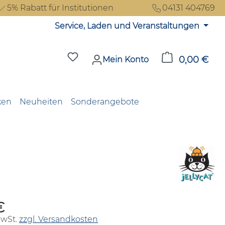
5% Rabatt für Institutionen
04131 404769
Service, Laden und Veranstaltungen
Du hast 0 Produkte auf dem Merkzet
0,00 €
Ware
Mein Konto
ken
Neuheiten
Sonderangebote
€
reis:
MwSt.
zzgl. Versandkosten