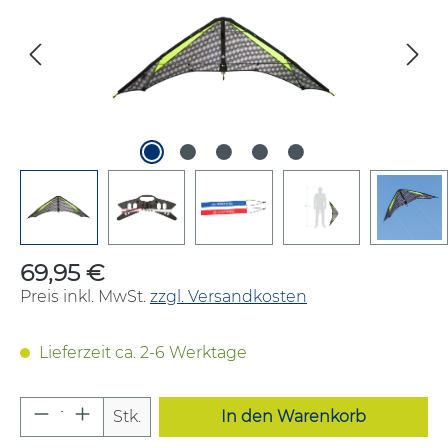
69,95 €
Regulärer Preis:
Preis inkl. MwSt.
zzgl. Versandkosten
Lieferzeit ca. 2-6 Werktage
Produkt Anzahl: Gib den gewünschten W
Stk.
In den Warenkorb