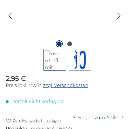
2,95 €
Regulärer Preis:
Preis inkl. MwSt.
zzgl. Versandkosten
Derzeit nicht verfügbar
Fragen zum Artikel?
Zum Merkzettel hinzufügen
Produktnummer:
613-175900