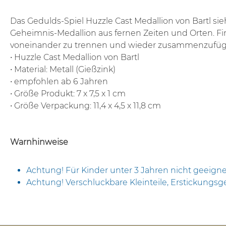
Das Gedulds-Spiel Huzzle Cast Medallion von Bartl sieh
Geheimnis-Medallion aus fernen Zeiten und Orten. F
voneinander zu trennen und wieder zusammenzufügen
• Huzzle Cast Medallion von Bartl
• Material: Metall (Gießzink)
• empfohlen ab 6 Jahren
• Größe Produkt: 7 x 7,5 x 1 cm
• Größe Verpackung: 11,4 x 4,5 x 11,8 cm
Warnhinweise
Achtung! Für Kinder unter 3 Jahren nicht geeigne
Achtung! Verschluckbare Kleinteile, Erstickungsg