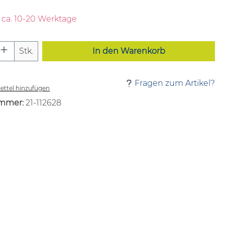
t ca. 10-20 Werktage
 Anzahl: Gib den gewünschten Wert ei
Stk.
In den Warenkorb
Fragen zum Artikel?
ttel hinzufügen
mmer:
21-112628