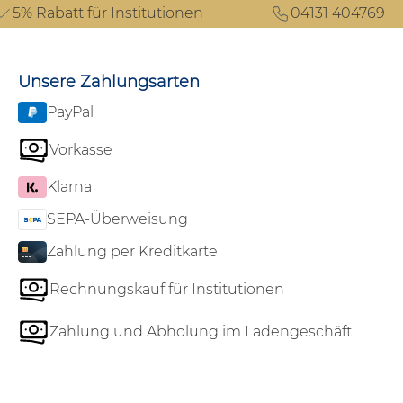
5% Rabatt für Institutionen
04131 404769
Unsere Zahlungsarten
PayPal
Vorkasse
Klarna
SEPA-Überweisung
Zahlung per Kreditkarte
Rechnungskauf für Institutionen
Zahlung und Abholung im Ladengeschäft