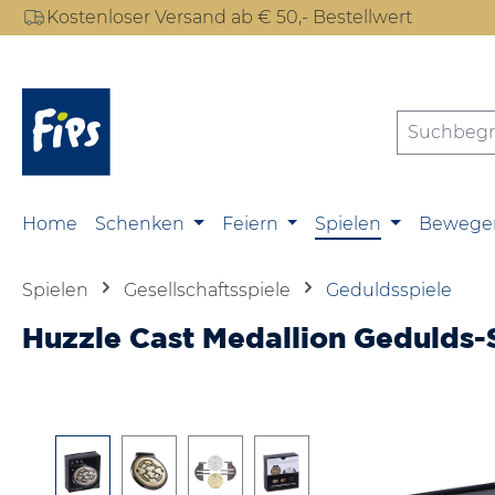
Kostenloser Versand ab € 50,- Bestellwert
m Hauptinhalt springen
Zur Suche springen
Zur Hauptnavigation springen
Home
Schenken
Feiern
Spielen
Bewege
Spielen
Gesellschaftsspiele
Geduldsspiele
Huzzle Cast Medallion Gedulds-
Bildergalerie überspringen