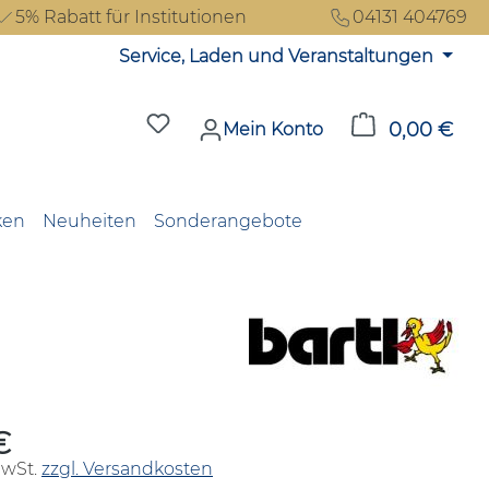
5% Rabatt für Institutionen
04131 404769
Service, Laden und Veranstaltungen
Du hast 0 Produkte auf dem Merkzet
0,00 €
Ware
Mein Konto
ken
Neuheiten
Sonderangebote
€
reis:
MwSt.
zzgl. Versandkosten