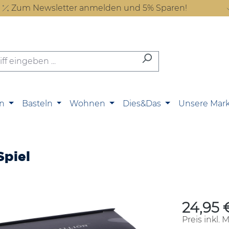
Zum Newsletter anmelden und 5% Sparen!
n
Basteln
Wohnen
Dies&Das
Unsere Mar
Spiel
24,95 
Regulärer P
Preis inkl. 