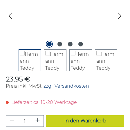
23,95 €
Regulärer Preis:
Preis inkl. MwSt.
zzgl. Versandkosten
Lieferzeit ca. 10-20 Werktage
Produkt Anzahl: Gib den gewünschten W
In den Warenkorb