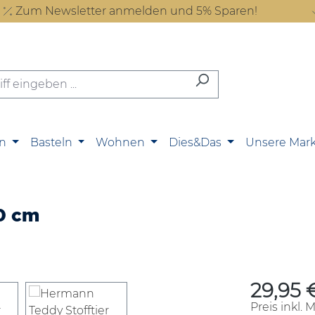
Zum Newsletter anmelden und 5% Sparen!
n
Basteln
Wohnen
Dies&Das
Unsere Mar
0 cm
29,95 
Regulärer P
Preis inkl. 