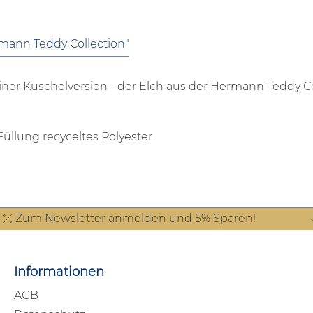
rmann Teddy Collection"
r Kuschelversion - der Elch aus der Hermann Teddy Col
 Füllung recyceltes Polyester
Zum Newsletter anmelden und 5% Sparen!
Informationen
AGB