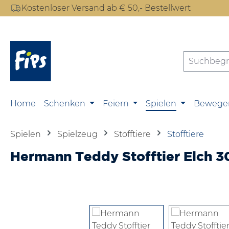
Kostenloser Versand ab € 50,- Bestellwert
m Hauptinhalt springen
Zur Suche springen
Zur Hauptnavigation springen
Home
Schenken
Feiern
Spielen
Bewege
Spielen
Spielzeug
Stofftiere
Stofftiere
Hermann Teddy Stofftier Elch 3
Bildergalerie überspringen