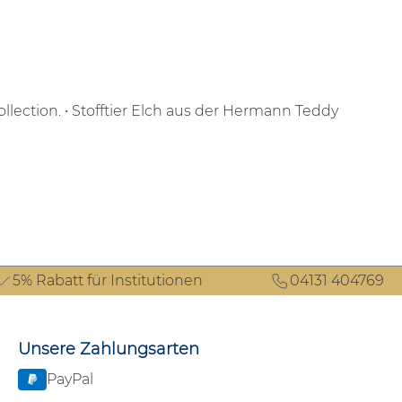
lection.
• Stofftier Elch aus der Hermann Teddy
5% Rabatt für Institutionen
04131 404769
Unsere Zahlungsarten
PayPal