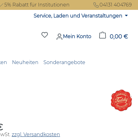
5% Rabatt für Institutionen
04131 404769
Service, Laden und Veranstaltungen
Du hast 0 Produkte auf dem Merkzet
0,00 €
Ware
Mein Konto
ken
Neuheiten
Sonderangebote
€
reis:
MwSt.
zzgl. Versandkosten