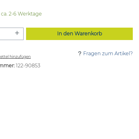
t ca. 2-6 Werktage
 Anzahl: Gib den gewünschten Wert ei
In den Warenkorb
Fragen zum Artikel?
ttel hinzufügen
mmer:
122-90853