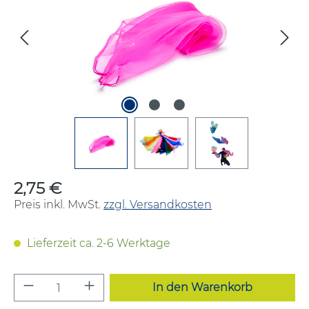
2,75 €
Regulärer Preis:
Preis inkl. MwSt.
zzgl. Versandkosten
Lieferzeit ca. 2-6 Werktage
Produkt Anzahl: Gib den gewünschten W
In den Warenkorb