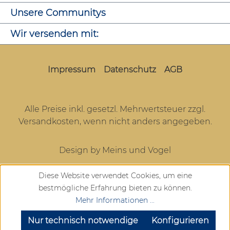
Unsere Communitys
Wir versenden mit:
Impressum
Datenschutz
AGB
Alle Preise inkl. gesetzl. Mehrwertsteuer zzgl.
Versandkosten
, wenn nicht anders angegeben.
Design by Meins und Vogel
Diese Website verwendet Cookies, um eine
bestmögliche Erfahrung bieten zu können.
Mehr Informationen ...
SEHR GUT
(4.72 / 5)
aus
904
Bewertungen bei: google.com, trustedshops.de, shopvote.de ⓘ
Nur technisch notwendige
Konfigurieren
Informationen zur Echtheit der Bewertungen