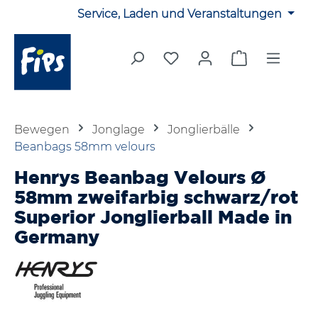
Service, Laden und Veranstaltungen
Zum Hauptinhalt springen
Du hast 0 Produkte auf 
Warenkorb en
Bewegen
Jonglage
Jonglierbälle
Beanbags 58mm velours
Henrys Beanbag Velours Ø
58mm zweifarbig schwarz/rot
Superior Jonglierball Made in
Germany