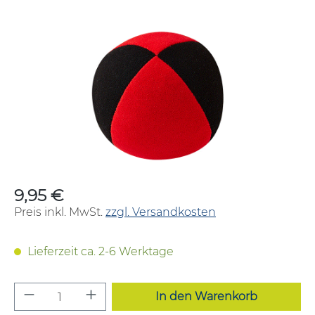
Bildergalerie überspringen
9,95 €
Regulärer Preis:
Preis inkl. MwSt.
zzgl. Versandkosten
Lieferzeit ca. 2-6 Werktage
Produkt Anzahl: Gib den gewünschten W
In den Warenkorb