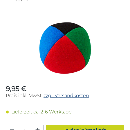
Bildergalerie überspringen
9,95 €
Regulärer Preis:
Preis inkl. MwSt.
zzgl. Versandkosten
Lieferzeit ca. 2-6 Werktage
Produkt Anzahl: Gib den gewünschten W