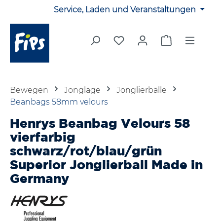
Service, Laden und Veranstaltungen
Zum Hauptinhalt springen
Du hast 0 Produkte auf 
Warenkorb en
Bewegen
Jonglage
Jonglierbälle
Beanbags 58mm velours
Henrys Beanbag Velours 58
vierfarbig
schwarz/rot/blau/grün
Superior Jonglierball Made in
Germany