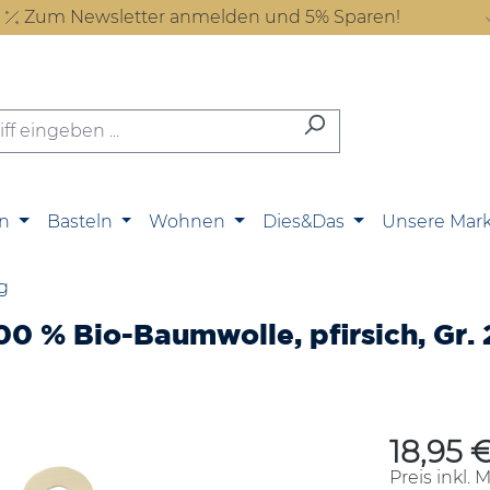
Zum Newsletter anmelden und 5% Sparen!
n
Basteln
Wohnen
Dies&Das
Unsere Mar
g
00 % Bio-Baumwolle, pfirsich, Gr.
18,95 
Regulärer P
Preis inkl. 