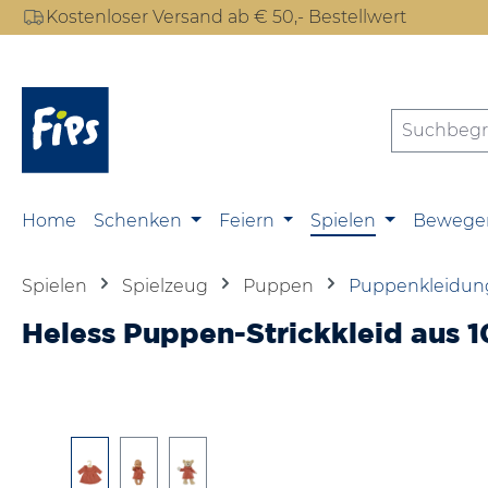
Kostenloser Versand ab € 50,- Bestellwert
m Hauptinhalt springen
Zur Suche springen
Zur Hauptnavigation springen
Home
Schenken
Feiern
Spielen
Bewege
Spielen
Spielzeug
Puppen
Puppenkleidun
Heless Puppen-Strickkleid aus 1
Bildergalerie überspringen