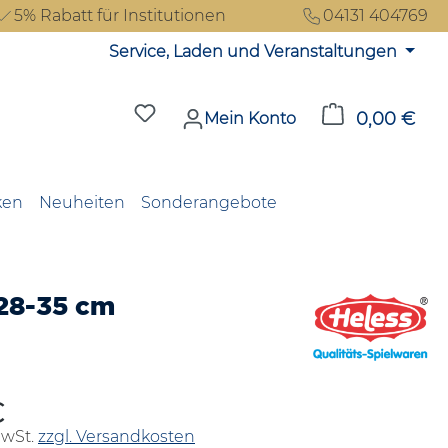
5% Rabatt für Institutionen
04131 404769
Service, Laden und Veranstaltungen
Du hast 0 Produkte auf dem Merkzet
0,00 €
Ware
Mein Konto
ken
Neuheiten
Sonderangebote
 28-35 cm
€
reis:
MwSt.
zzgl. Versandkosten