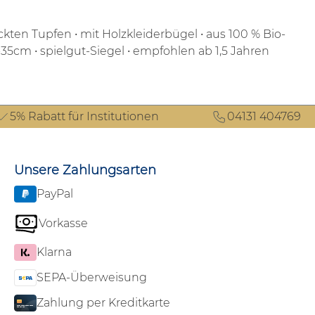
ickten Tupfen
• mit Holzkleiderbügel
• aus 100 % Bio-
8-35cm
• spielgut-Siegel
• empfohlen ab 1,5 Jahren
5% Rabatt für Institutionen
04131 404769
Unsere Zahlungsarten
PayPal
Vorkasse
Klarna
SEPA-Überweisung
Zahlung per Kreditkarte