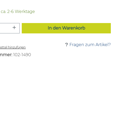
t ca. 2-6 Werktage
 Anzahl: Gib den gewünschten Wert ei
In den Warenkorb
Fragen zum Artikel?
ttel hinzufügen
mmer:
102-1490