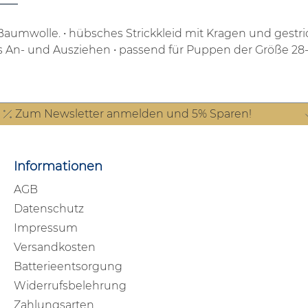
-Baumwolle.
• hübsches Strickkleid mit Kragen und gestr
es An- und Ausziehen
• passend für Puppen der Größe 2
Zum Newsletter anmelden und 5% Sparen!
Informationen
AGB
Datenschutz
Impressum
Versandkosten
Batterieentsorgung
Widerrufsbelehrung
Zahlungsarten