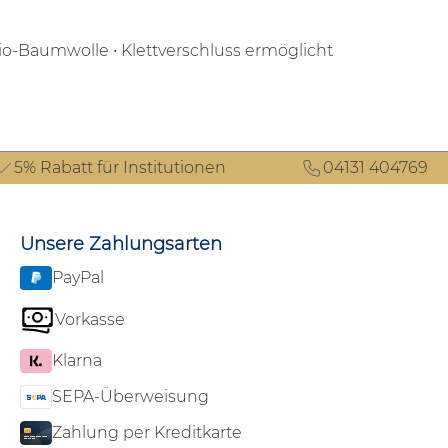
Bio-Baumwolle
• Klettverschluss ermöglicht
5% Rabatt für Institutionen
04131 404769
Unsere Zahlungsarten
PayPal
Vorkasse
Klarna
SEPA-Überweisung
Zahlung per Kreditkarte