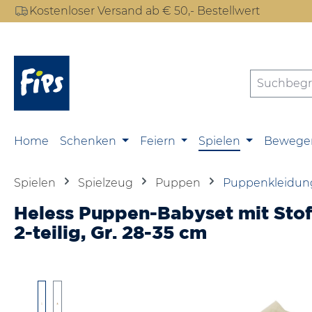
Kostenloser Versand ab € 50,- Bestellwert
m Hauptinhalt springen
Zur Suche springen
Zur Hauptnavigation springen
Home
Schenken
Feiern
Spielen
Bewege
Spielen
Spielzeug
Puppen
Puppenkleidun
Heless Puppen-Babyset mit Stof
2-teilig, Gr. 28-35 cm
Bildergalerie überspringen