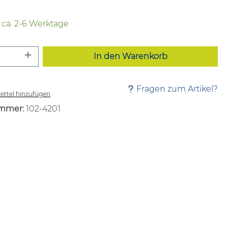
t ca. 2-6 Werktage
 Anzahl: Gib den gewünschten Wert ei
In den Warenkorb
Fragen zum Artikel?
ttel hinzufügen
mmer:
102-4201