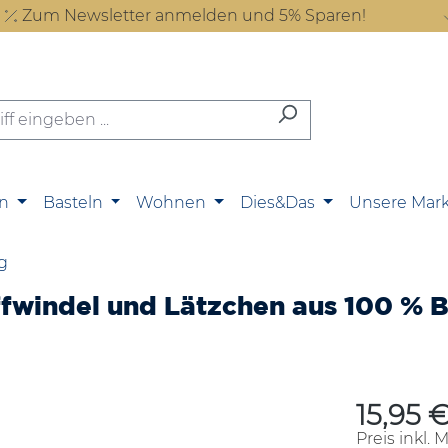
Zum Newsletter anmelden und 5% Sparen!
n
Basteln
Wohnen
Dies&Das
Unsere Mar
g
fwindel und Lätzchen aus 100 % B
15,95 
Regulärer P
Preis inkl. 