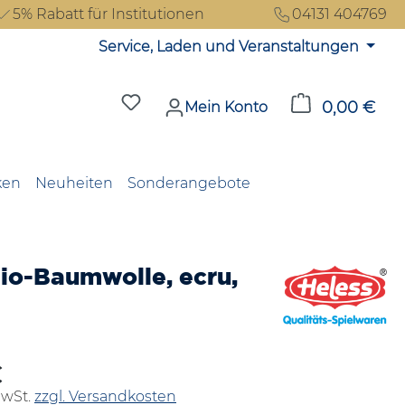
5% Rabatt für Institutionen
04131 404769
Service, Laden und Veranstaltungen
Du hast 0 Produkte auf dem Merkzet
0,00 €
Ware
Mein Konto
ken
Neuheiten
Sonderangebote
io-Baumwolle, ecru,
€
reis:
MwSt.
zzgl. Versandkosten