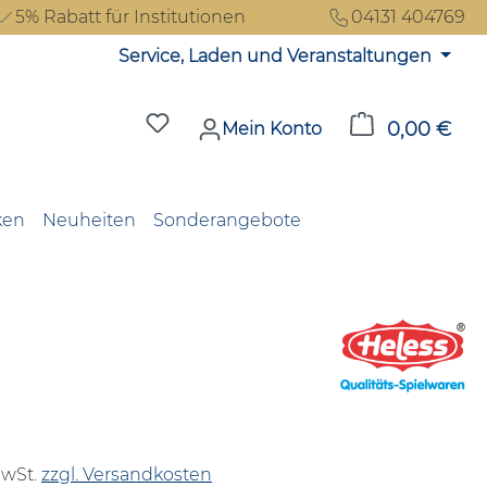
5% Rabatt für Institutionen
04131 404769
Service, Laden und Veranstaltungen
Du hast 0 Produkte auf dem Merkzet
0,00 €
Ware
Mein Konto
ken
Neuheiten
Sonderangebote
reis:
MwSt.
zzgl. Versandkosten