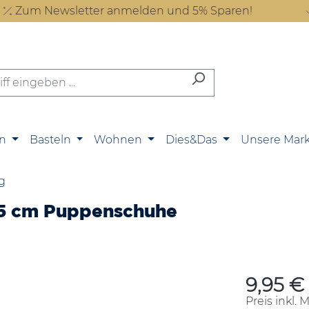
Zum Newsletter anmelden und 5% Sparen!
n
Basteln
Wohnen
Dies&Das
Unsere Mar
g
-45 cm Puppenschuhe
9,95 €
Regulärer P
Preis inkl. 