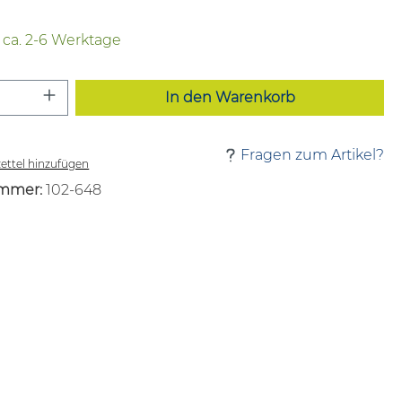
t ca. 2-6 Werktage
 Anzahl: Gib den gewünschten Wert ei
In den Warenkorb
Fragen zum Artikel?
ttel hinzufügen
mmer:
102-648