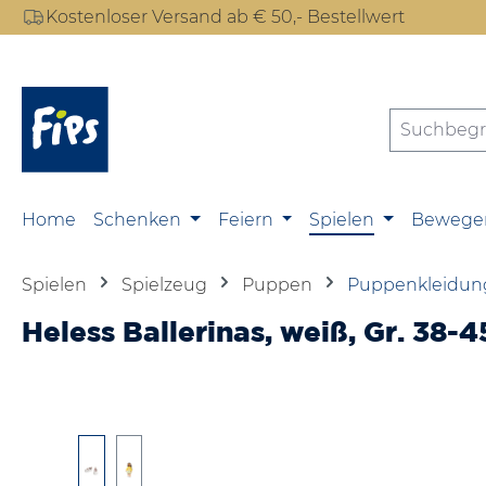
Kostenloser Versand ab € 50,- Bestellwert
m Hauptinhalt springen
Zur Suche springen
Zur Hauptnavigation springen
Home
Schenken
Feiern
Spielen
Bewege
Spielen
Spielzeug
Puppen
Puppenkleidun
Heless Ballerinas, weiß, Gr. 38
Bildergalerie überspringen