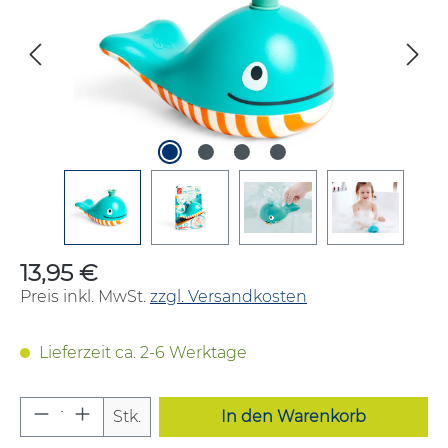
13,95 €
Regulärer Preis:
Preis inkl. MwSt.
zzgl. Versandkosten
Lieferzeit ca. 2-6 Werktage
Produkt Anzahl: Gib den gewünschten W
Stk.
In den Warenkorb