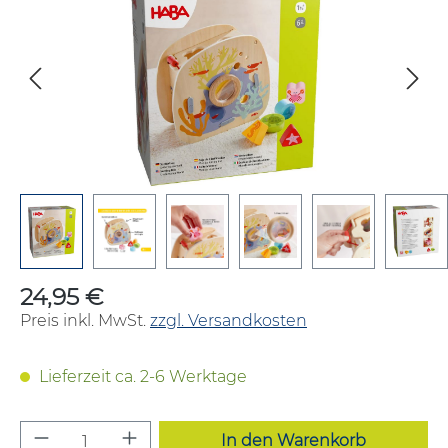
24,95 €
Regulärer Preis:
Preis inkl. MwSt.
zzgl. Versandkosten
Lieferzeit ca. 2-6 Werktage
Produkt Anzahl: Gib den gewünschten W
In den Warenkorb