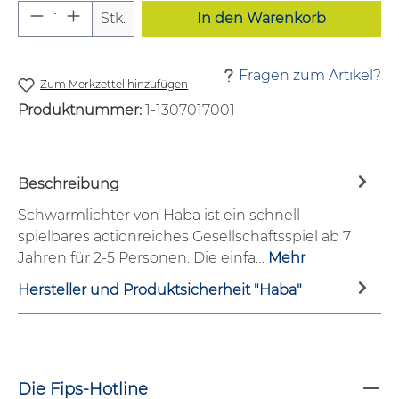
Produkt Anzahl: Gib den gewünschten W
Stk.
In den Warenkorb
Fragen zum Artikel?
Zum Merkzettel hinzufügen
Produktnummer:
1-1307017001
Beschreibung
Schwarmlichter von Haba ist ein schnell
spielbares actionreiches Gesellschaftsspiel ab 7
Jahren für 2-5 Personen. Die einfa…
Mehr
Hersteller und Produktsicherheit "Haba"
Die Fips-Hotline