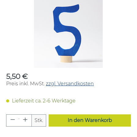
Bildergalerie überspringen
5,50 €
Regulärer Preis:
Preis inkl. MwSt.
zzgl. Versandkosten
Lieferzeit ca. 2-6 Werktage
Produkt Anzahl: Gib den gewünschten W
Stk.
In den Warenkorb