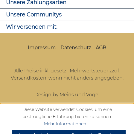
Unsere Zahlungsarten
Unsere Communitys
Wir versenden mit:
Impressum
Datenschutz
AGB
Alle Preise inkl. gesetzl. Mehrwertsteuer zzgl.
Versandkosten
, wenn nicht anders angegeben.
Design by Meins und Vogel
Diese Website verwendet Cookies, um eine
bestmögliche Erfahrung bieten zu können.
Mehr Informationen ...
SEHR GUT
(4.72 / 5)
aus
904
Bewertungen bei: google.com, trustedshops.de, shopvote.de ⓘ