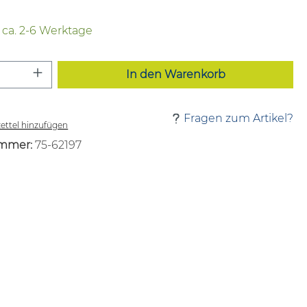
t ca. 2-6 Werktage
 Anzahl: Gib den gewünschten Wert ei
In den Warenkorb
Fragen zum Artikel?
ttel hinzufügen
mmer:
75-62197