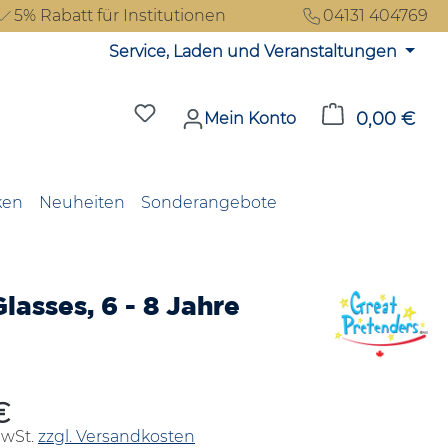
5% Rabatt für Institutionen
04131 404769
Service, Laden und Veranstaltungen
Du hast 0 Produkte auf dem Merkzet
0,00 €
Ware
Mein Konto
ken
Neuheiten
Sonderangebote
asses, 6 - 8 Jahre
€
reis:
MwSt.
zzgl. Versandkosten