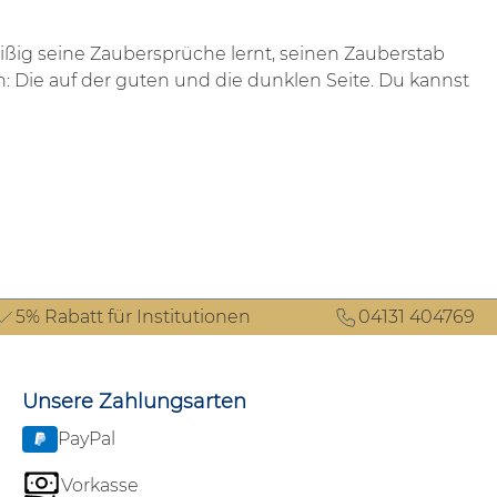
leißig seine Zaubersprüche lernt, seinen Zauberstab
: Die auf der guten und die dunklen Seite. Du kannst
5% Rabatt für Institutionen
04131 404769
Unsere Zahlungsarten
PayPal
Vorkasse