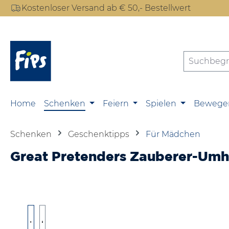
Kostenloser Versand ab € 50,- Bestellwert
m Hauptinhalt springen
Zur Suche springen
Zur Hauptnavigation springen
Home
Schenken
Feiern
Spielen
Bewege
Schenken
Geschenktipps
Für Mädchen
Great Pretenders Zauberer-Umhan
Bildergalerie überspringen