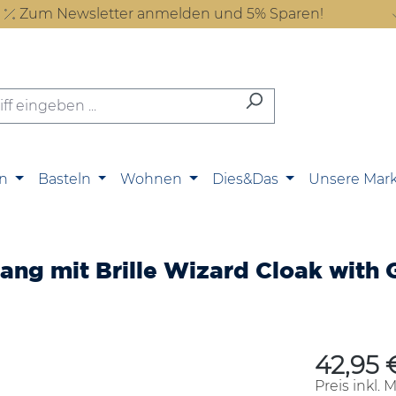
Zum Newsletter anmelden und 5% Sparen!
n
Basteln
Wohnen
Dies&Das
Unsere Mar
g mit Brille Wizard Cloak with Gl
42,95 
Regulärer P
Preis inkl. 