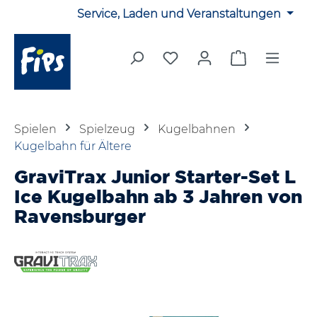
Service, Laden und Veranstaltungen
Zum Hauptinhalt springen
Du hast 0 Produkte auf 
Warenkorb en
Spielen
Spielzeug
Kugelbahnen
Kugelbahn für Ältere
GraviTrax Junior Starter-Set L
Ice Kugelbahn ab 3 Jahren von
Ravensburger