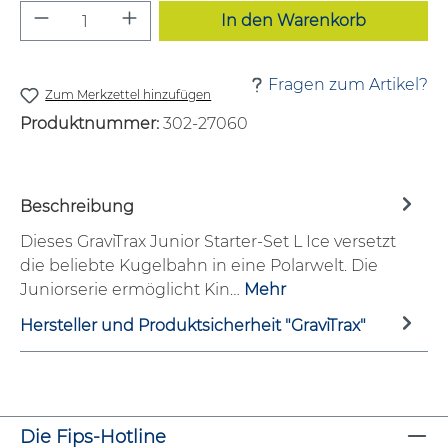
Produkt Anzahl: Gib den gewünschten W
In den Warenkorb
Fragen zum Artikel?
Zum Merkzettel hinzufügen
Produktnummer:
302-27060
Beschreibung
Dieses GraviTrax Junior Starter-Set L Ice versetzt
die beliebte Kugelbahn in eine Polarwelt. Die
Juniorserie ermöglicht Kin…
Mehr
Hersteller und Produktsicherheit "GraviTrax"
Die Fips-Hotline