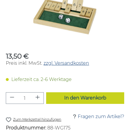
13,50 €
Regulärer Preis:
Preis inkl. MwSt.
zzgl. Versandkosten
Lieferzeit ca. 2-6 Werktage
Produkt Anzahl: Gib den gewünschten W
In den Warenkorb
Fragen zum Artikel?
Zum Merkzettel hinzufügen
Produktnummer:
88-WG175