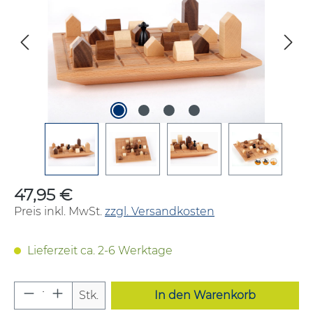
47,95 €
Regulärer Preis:
Preis inkl. MwSt.
zzgl. Versandkosten
Lieferzeit ca. 2-6 Werktage
Produkt Anzahl: Gib den gewünschten W
Stk.
In den Warenkorb