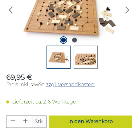
69,95 €
Regulärer Preis:
Preis inkl. MwSt.
zzgl. Versandkosten
Lieferzeit ca. 2-6 Werktage
Produkt Anzahl: Gib den gewünschten W
Stk.
In den Warenkorb