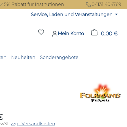
5% Rabatt für Institutionen
04131 404769
Service, Laden und Veranstaltungen
Du hast 0 Produkte auf dem Merkzet
0,00 €
Ware
Mein Konto
ken
Neuheiten
Sonderangebote
€
reis:
MwSt.
zzgl. Versandkosten