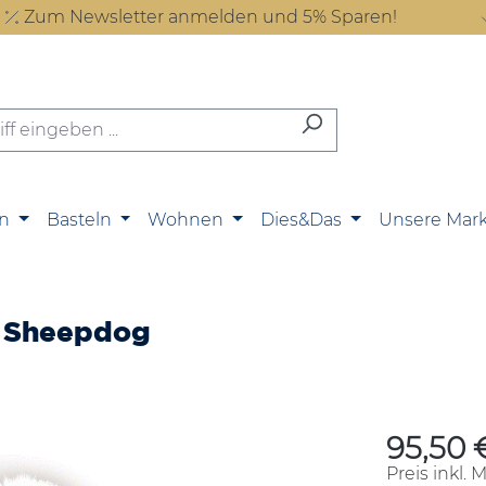
Zum Newsletter anmelden und 5% Sparen!
n
Basteln
Wohnen
Dies&Das
Unsere Mar
/ Sheepdog
95,50 
Regulärer P
Preis inkl. 