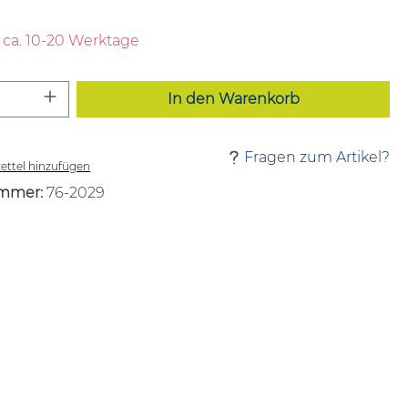
t ca. 10-20 Werktage
 Anzahl: Gib den gewünschten Wert ei
In den Warenkorb
Fragen zum Artikel?
ttel hinzufügen
mmer:
76-2029