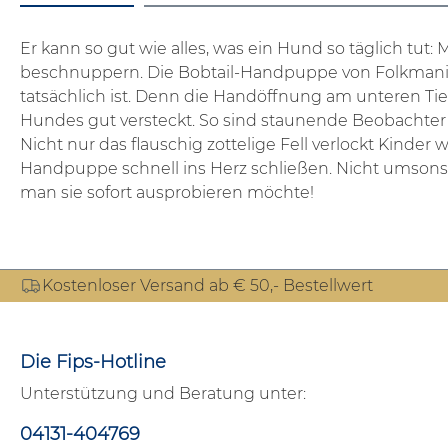
Er kann so gut wie alles, was ein Hund so täglich tu
beschnuppern. Die Bobtail-Handpuppe von Folkmanis s
tatsächlich ist. Denn die Handöffnung am unteren Tier
Hundes gut versteckt. So sind staunende Beobachter lei
Nicht nur das flauschig zottelige Fell verlockt Kinde
Handpuppe schnell ins Herz schließen. Nicht umsonst i
man sie sofort ausprobieren möchte!
Kostenloser Versand ab € 50,- Bestellwert
Die Fips-Hotline
Unterstützung und Beratung unter:
04131-404769