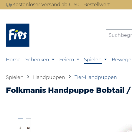
Kostenloser Versand ab € 50,- Bestellwert
m Hauptinhalt springen
Zur Suche springen
Zur Hauptnavigation springen
Home
Schenken
Feiern
Spielen
Bewege
Spielen
Handpuppen
Tier-Handpuppen
Folkmanis Handpuppe Bobtail 
Bildergalerie überspringen