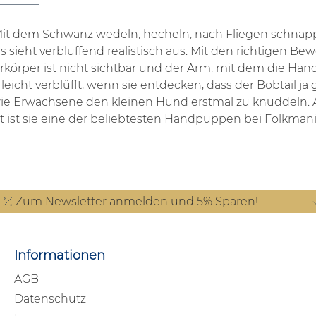
t: Mit dem Schwanz wedeln, hecheln, nach Fliegen schna
ieht verblüffend realistisch aus. Mit den richtigen B
körper ist nicht sichtbar und der Arm, mit dem die Hand
cht verblüfft, wenn sie entdecken, dass der Bobtail ja gar
r wie Erwachsene den kleinen Hund erstmal zu knuddeln. 
st sie eine der beliebtesten Handpuppen bei Folkmanis. A
Zum Newsletter anmelden und 5% Sparen!
Informationen
AGB
Datenschutz