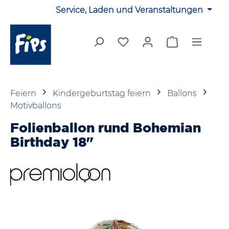
Service, Laden und Veranstaltungen
Zum Hauptinhalt springen
Du hast 0 Produkte auf 
Warenkorb en
Feiern
Kindergeburtstag feiern
Ballons
Motivballons
Folienballon rund Bohemian
Birthday 18"
Bildergalerie überspringen