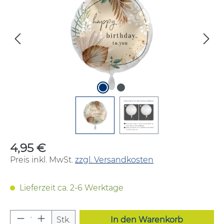
4,95 €
Regulärer Preis:
Preis inkl. MwSt.
zzgl. Versandkosten
Lieferzeit ca. 2-6 Werktage
Produkt Anzahl: Gib den gewünschten W
Stk.
In den Warenkorb