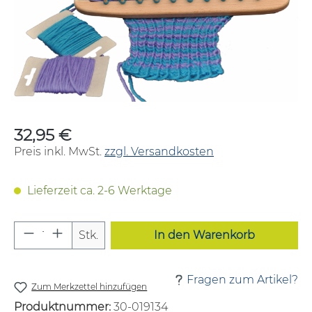
32,95 €
Regulärer Preis:
Preis inkl. MwSt.
zzgl. Versandkosten
Lieferzeit ca. 2-6 Werktage
Produkt Anzahl: Gib den gewünschten W
Stk.
In den Warenkorb
Fragen zum Artikel?
Zum Merkzettel hinzufügen
Produktnummer:
30-019134