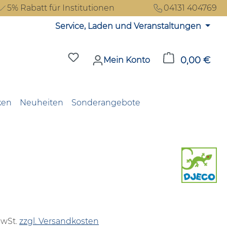
5% Rabatt für Institutionen
04131 404769
Service, Laden und Veranstaltungen
Du hast 0 Produkte auf dem Merkzet
0,00 €
Ware
Mein Konto
ken
Neuheiten
Sonderangebote
reis:
MwSt.
zzgl. Versandkosten