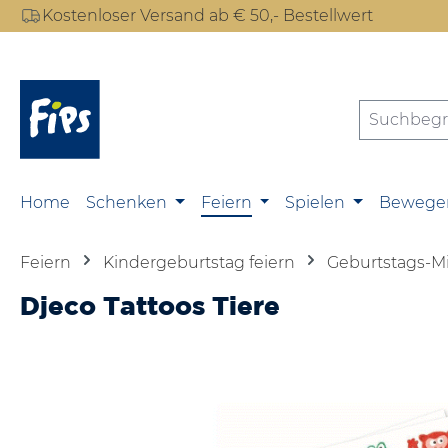
Kostenloser Versand ab € 50,- Bestellwert
m Hauptinhalt springen
Zur Suche springen
Zur Hauptnavigation springen
Home
Schenken
Feiern
Spielen
Bewege
Feiern
Kindergeburtstag feiern
Geburtstags-M
Djeco Tattoos Tiere
Bildergalerie überspringen