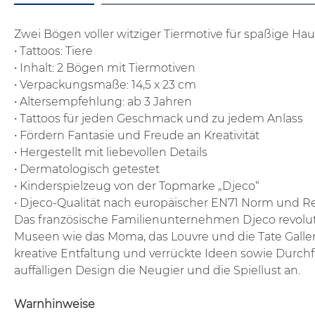
Zwei Bögen voller witziger Tiermotive für spaßige Hau
• Tattoos: Tiere
• Inhalt: 2 Bögen mit Tiermotiven
• Verpackungsmaße: 14,5 x 23 cm
• Altersempfehlung: ab 3 Jahren
• Tattoos für jeden Geschmack und zu jedem Anlass
• Fördern Fantasie und Freude an Kreativität
• Hergestellt mit liebevollen Details
• Dermatologisch getestet
• Kinderspielzeug von der Topmarke „Djeco“
• Djeco-Qualität nach europäischer EN71 Norm und 
Das französische Familienunternehmen Djeco revolutio
Museen wie das Moma, das Louvre und die Tate Galler
kreative Entfaltung und verrückte Ideen sowie Durchfü
auffälligen Design die Neugier und die Spiellust an.
Warnhinweise