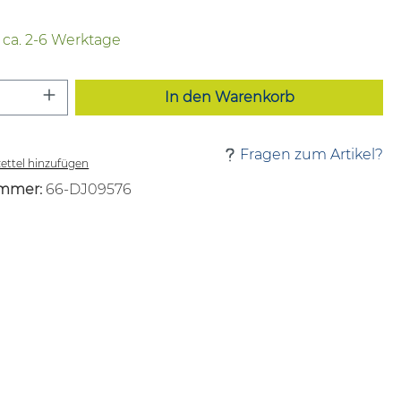
t ca. 2-6 Werktage
 Anzahl: Gib den gewünschten Wert ei
In den Warenkorb
Fragen zum Artikel?
ttel hinzufügen
mmer:
66-DJ09576