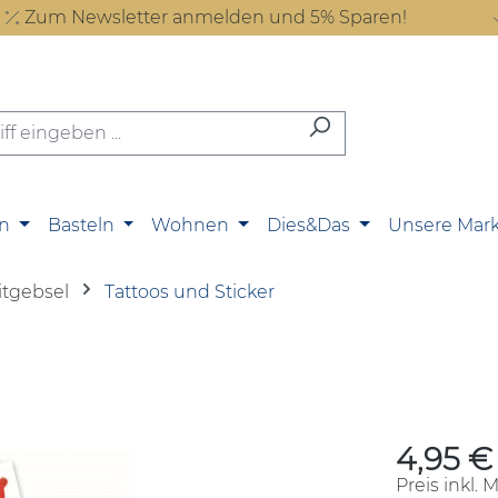
Zum Newsletter anmelden und 5% Sparen!
n
Basteln
Wohnen
Dies&Das
Unsere Mar
itgebsel
Tattoos und Sticker
4,95 €
Regulärer P
Preis inkl. 