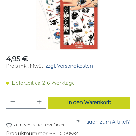
4,95 €
Regulärer Preis:
Preis inkl. MwSt.
zzgl. Versandkosten
Lieferzeit ca. 2-6 Werktage
Produkt Anzahl: Gib den gewünschten W
In den Warenkorb
Fragen zum Artikel?
Zum Merkzettel hinzufügen
Produktnummer:
66-DJ09584