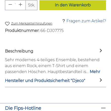
Produkt Anzahl: Gib den gewünschten W
Stk.
In den Warenkorb
Fragen zum Artikel?
Zum Merkzettel hinzufügen
Produktnummer:
66-DJ07775
Beschreibung
Sehr modernes 4-teiliges Ensemble, bestehend
aus einem Rock, einem T-Shirt und einem
passenden Höschen. Hauptbestandteil is…
Mehr
Hersteller und Produktsicherheit "Djeco"
Die Fips-Hotline