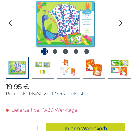
19,95 €
Regulärer Preis:
Preis inkl. MwSt.
zzgl. Versandkosten
Lieferzeit ca. 10-20 Werktage
Produkt Anzahl: Gib den gewünschten W
In den Warenkorb