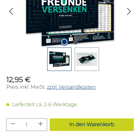
12,95 €
Regulärer Preis:
Preis inkl. MwSt.
zzgl. Versandkosten
Lieferzeit ca. 2-6 Werktage
Produkt Anzahl: Gib den gewünschten W
In den Warenkorb