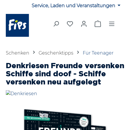
Service, Laden und Veranstaltungen
Zum Hauptinhalt springen
Du hast 0 Produkte auf 
Warenkorb en
Schenken
Geschenktipps
Für Teenager
Denkriesen Freunde versenken
Schiffe sind doof - Schiffe
versenken neu aufgelegt
Bildergalerie überspringen