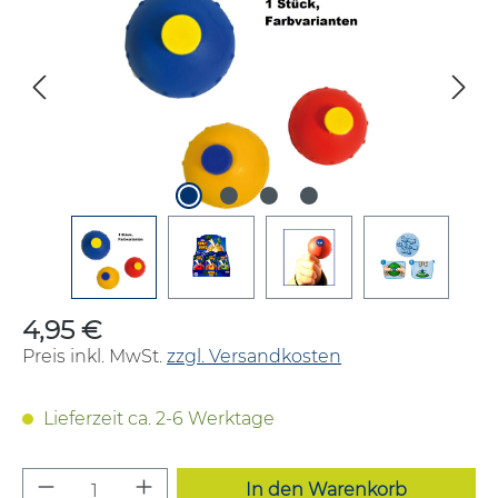
4,95 €
Regulärer Preis:
Preis inkl. MwSt.
zzgl. Versandkosten
Lieferzeit ca. 2-6 Werktage
Produkt Anzahl: Gib den gewünschten W
In den Warenkorb