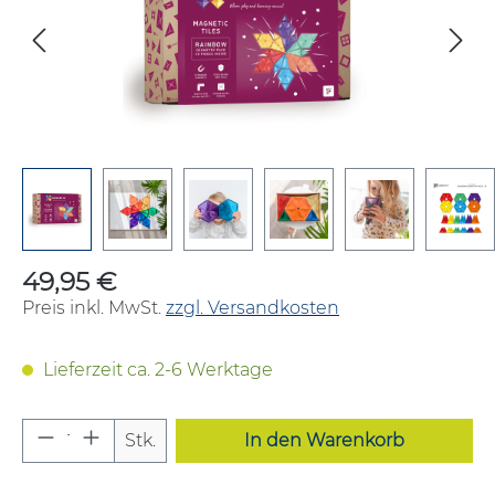
49,95 €
Regulärer Preis:
Preis inkl. MwSt.
zzgl. Versandkosten
Lieferzeit ca. 2-6 Werktage
Produkt Anzahl: Gib den gewünschten W
Stk.
In den Warenkorb