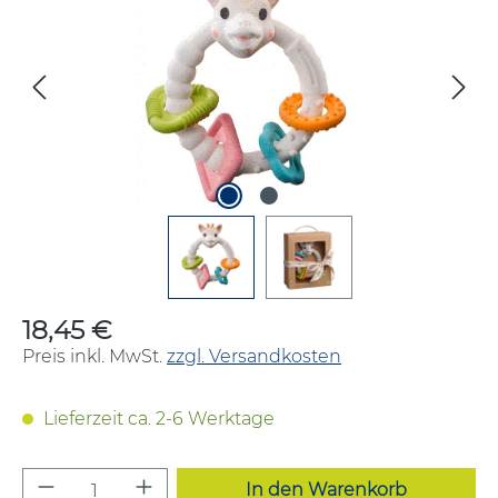
18,45 €
Regulärer Preis:
Preis inkl. MwSt.
zzgl. Versandkosten
Lieferzeit ca. 2-6 Werktage
Produkt Anzahl: Gib den gewünschten W
In den Warenkorb