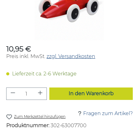
10,95 €
Regulärer Preis:
Preis inkl. MwSt.
zzgl. Versandkosten
Lieferzeit ca. 2-6 Werktage
Produkt Anzahl: Gib den gewünschten W
In den Warenkorb
Fragen zum Artikel?
Zum Merkzettel hinzufügen
Produktnummer:
302-63007700