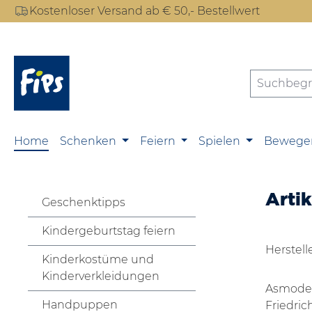
Kostenloser Versand ab € 50,- Bestellwert
m Hauptinhalt springen
Zur Suche springen
Zur Hauptnavigation springen
Home
Schenken
Feiern
Spielen
Bewege
Arti
Geschenktipps
Kindergeburtstag feiern
Herstell
Kinderkostüme und
Kinderverkleidungen
Asmode
Handpuppen
Friedric