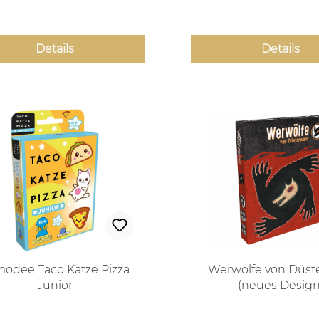
Details
Details
odee Taco Katze Pizza
Werwölfe von Düst
Junior
(neues Design