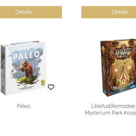
Details
Details
Paleo
Libellud/Asmodee 
Mysterium Park Koop
Spiel
Regulärer Preis:
Regulärer