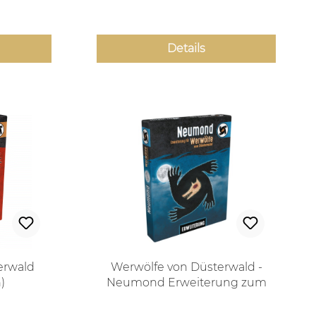
Details
erwald
Werwölfe von Düsterwald -
)
Neumond Erweiterung zum
Grundspiel Werwölfe