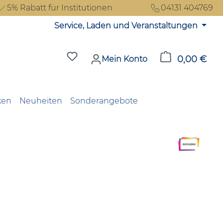
5% Rabatt für Institutionen
04131 404769
Service, Laden und Veranstaltungen
Du hast 0 Produkte auf dem Merkzet
0,00 €
Ware
Mein Konto
ken
Neuheiten
Sonderangebote