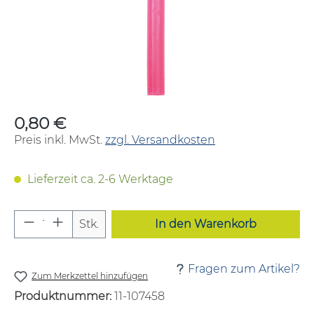
0,80 €
Regulärer Preis:
Preis inkl. MwSt.
zzgl. Versandkosten
Lieferzeit ca. 2-6 Werktage
Produkt Anzahl: Gib den gewünschten W
Stk.
In den Warenkorb
Fragen zum Artikel?
Zum Merkzettel hinzufügen
Produktnummer:
11-107458