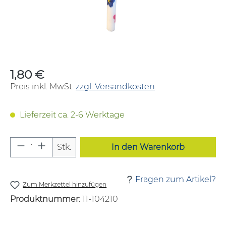
1,80 €
Regulärer Preis:
Preis inkl. MwSt.
zzgl. Versandkosten
Lieferzeit ca. 2-6 Werktage
Produkt Anzahl: Gib den gewünschten W
Stk.
In den Warenkorb
Fragen zum Artikel?
Zum Merkzettel hinzufügen
Produktnummer:
11-104210