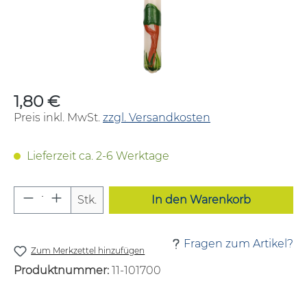
1,80 €
Regulärer Preis:
Preis inkl. MwSt.
zzgl. Versandkosten
Lieferzeit ca. 2-6 Werktage
Produkt Anzahl: Gib den gewünschten W
Stk.
In den Warenkorb
Fragen zum Artikel?
Zum Merkzettel hinzufügen
Produktnummer:
11-101700