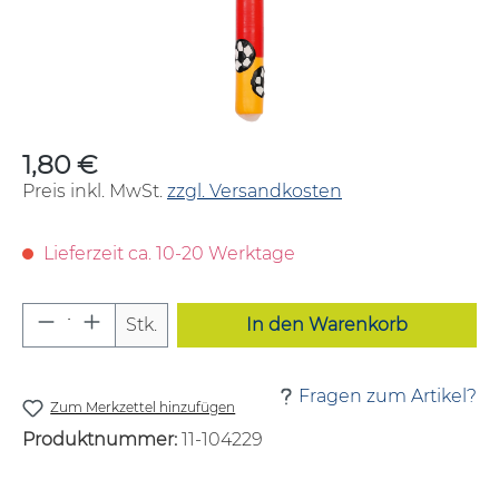
1,80 €
Regulärer Preis:
Preis inkl. MwSt.
zzgl. Versandkosten
Lieferzeit ca. 10-20 Werktage
Produkt Anzahl: Gib den gewünschten W
Stk.
In den Warenkorb
Fragen zum Artikel?
Zum Merkzettel hinzufügen
Produktnummer:
11-104229