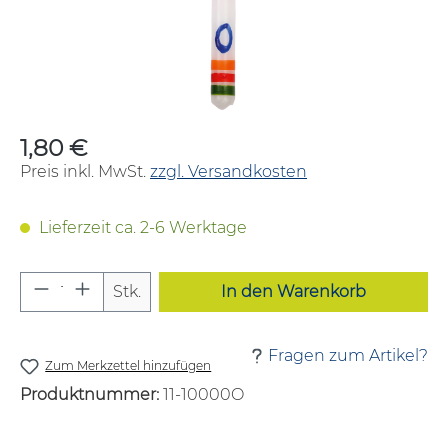
1,80 €
Regulärer Preis:
Preis inkl. MwSt.
zzgl. Versandkosten
Lieferzeit ca. 2-6 Werktage
Produkt Anzahl: Gib den gewünschten W
Stk.
In den Warenkorb
Fragen zum Artikel?
Zum Merkzettel hinzufügen
Produktnummer:
11-10000O