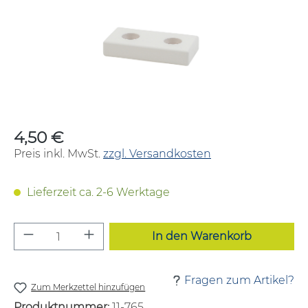
4,50 €
Regulärer Preis:
Preis inkl. MwSt.
zzgl. Versandkosten
Lieferzeit ca. 2-6 Werktage
Produkt Anzahl: Gib den gewünschten W
In den Warenkorb
Fragen zum Artikel?
Zum Merkzettel hinzufügen
Produktnummer:
11-765