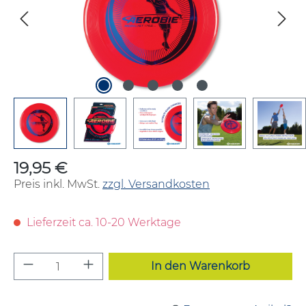
19,95 €
Regulärer Preis:
Preis inkl. MwSt.
zzgl. Versandkosten
Lieferzeit ca. 10-20 Werktage
Produkt Anzahl: Gib den gewünschten W
In den Warenkorb