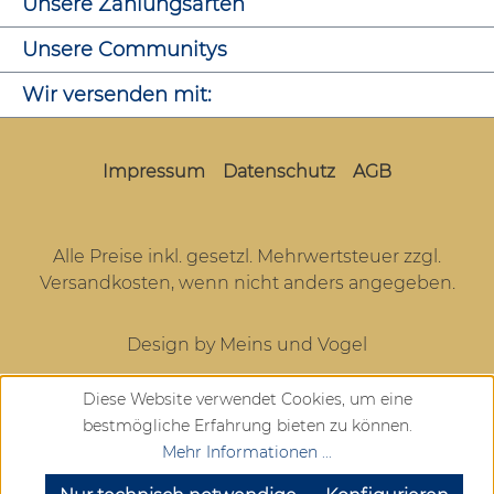
Unsere Zahlungsarten
Unsere Communitys
Wir versenden mit:
Impressum
Datenschutz
AGB
Alle Preise inkl. gesetzl. Mehrwertsteuer zzgl.
Versandkosten
, wenn nicht anders angegeben.
Design by Meins und Vogel
Diese Website verwendet Cookies, um eine
bestmögliche Erfahrung bieten zu können.
Mehr Informationen ...
SEHR GUT
(4.72 / 5)
aus
904
Bewertungen bei: google.com, trustedshops.de, shopvote.de ⓘ