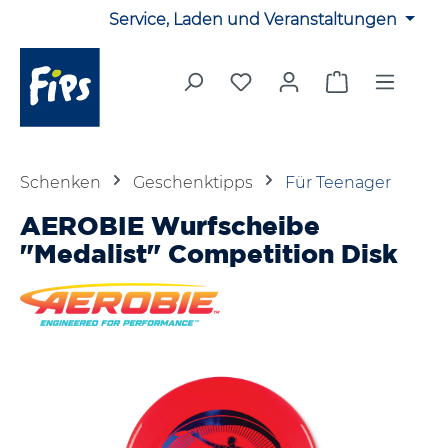
Service, Laden und Veranstaltungen
Zum Hauptinhalt springen
Du hast 0 Produkte auf 
Warenkorb en
Schenken
Geschenktipps
Für Teenager
AEROBIE Wurfscheibe
"Medalist" Competition Disk
Bildergalerie überspringen