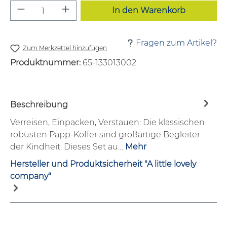
Produkt Anzahl: Gib den gewünschten W
In den Warenkorb
Fragen zum Artikel?
Zum Merkzettel hinzufügen
Produktnummer:
65-133013002
Beschreibung
Verreisen, Einpacken, Verstauen: Die klassischen
robusten Papp-Koffer sind großartige Begleiter
der Kindheit. Dieses Set au…
Mehr
Hersteller und Produktsicherheit "A little lovely
company"