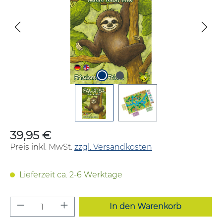
39,95 €
Regulärer Preis:
Preis inkl. MwSt.
zzgl. Versandkosten
Lieferzeit ca. 2-6 Werktage
Produkt Anzahl: Gib den gewünschten W
In den Warenkorb